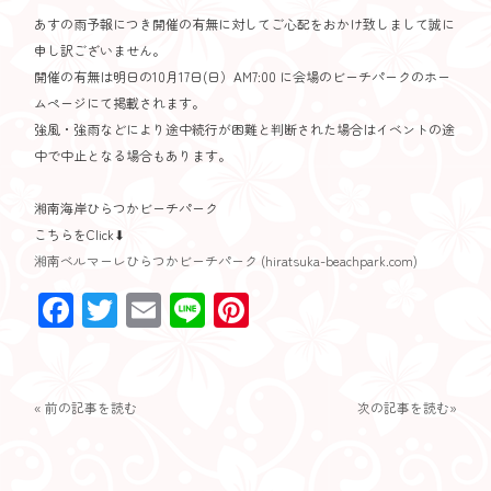
あすの雨予報につき開催の有無に対してご心配をおかけ致しまして誠に
申し訳ございません。
開催の有無は明日の10月17日(日）AM7:00 に会場のビーチパークのホー
ムページにて掲載されます。
強風・強雨などにより途中続行が困難と判断された場合はイベントの途
中で中止となる場合もあります。
湘南海岸ひらつかビーチパーク
こちらをClick⬇︎
湘南ベルマーレひらつかビーチパーク (hiratsuka-beachpark.com)
Facebook
Twitter
Email
Line
Pinterest
« 前の記事を読む
次の記事を読む»