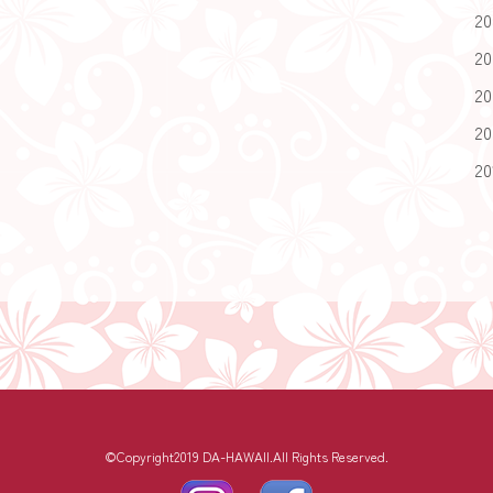
2
2
2
2
2
©Copyright2019 DA-HAWAII.All Rights Reserved.