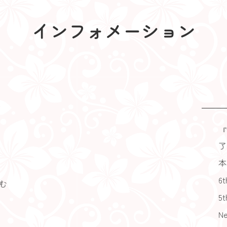
インフォメーション
『
了
本
6t
読む
5t
N